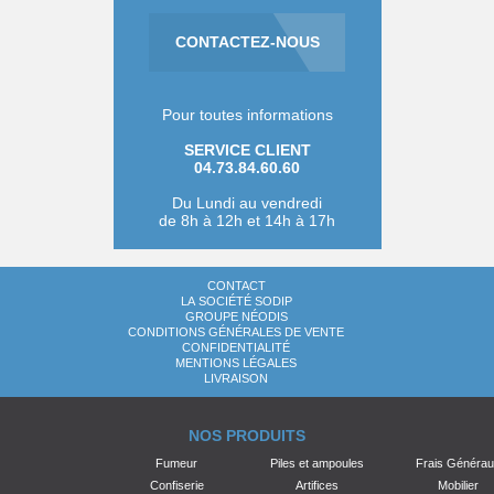
CONTACTEZ-NOUS
Pour toutes informations
SERVICE CLIENT
04.73.84.60.60
Du Lundi au vendredi
de 8h à 12h et 14h à 17h
CONTACT
LA SOCIÉTÉ SODIP
GROUPE NÉODIS
CONDITIONS GÉNÉRALES DE VENTE
CONFIDENTIALITÉ
MENTIONS LÉGALES
LIVRAISON
NOS PRODUITS
Fumeur
Piles et ampoules
Frais Généra
Confiserie
Artifices
Mobilier