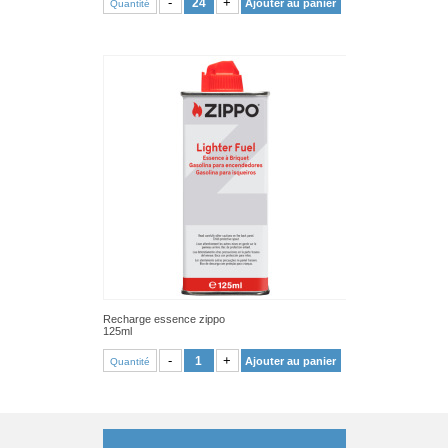
-
+
Ajouter au panier
Quantité
Recharge essence zippo
125ml
VOIR PRODUIT
-
+
Ajouter au panier
Quantité