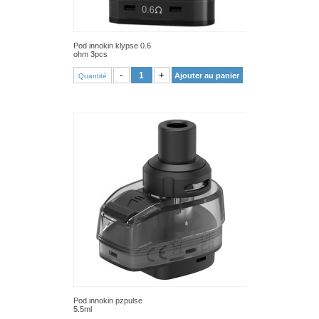
Pod innokin klypse 0.6
ohm 3pcs
VOIR PRODUIT
-
+
Ajouter au panier
Quantité
Pod innokin pzpulse
5.5ml