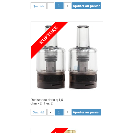
VOIR PRODUIT
-
+
Ajouter au panier
Quantité
RUPTURE
Resistance doric q 1,0
ohm - 2ml les 2
VOIR PRODUIT
-
+
Ajouter au panier
Quantité