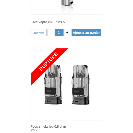
Coils vaptio c6 0.7 les 5
VOIR PRODUIT
-
+
Ajouter au panier
Quantité
RUPTURE
Pods smokclipp 0,8 ohm
les 2