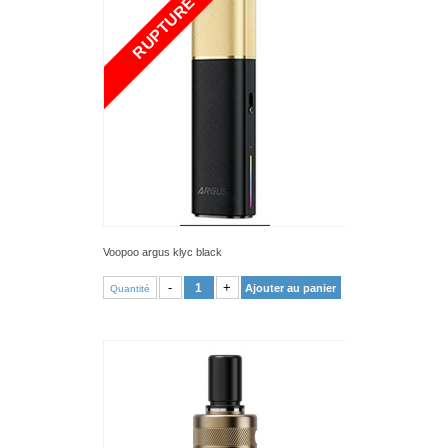
RUPTURE
Voopoo argus klyc black
VOIR PRODUIT
-
+
Ajouter au panier
Quantité