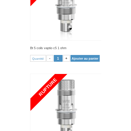
Bt 5 coils vaptio c5 1 ohm
VOIR PRODUIT
-
+
Ajouter au panier
Quantité
RUPTURE