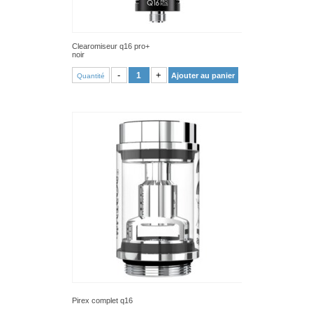
Clearomiseur q16 pro+
noir
VOIR PRODUIT
-
+
Ajouter au panier
Quantité
Pirex complet q16