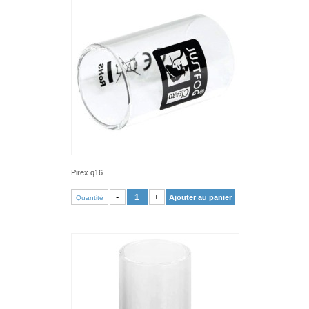
Pirex q16
VOIR PRODUIT
-
+
Ajouter au panier
Quantité