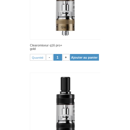
Clearomiseur q16 pro+
gold
VOIR PRODUIT
-
+
Ajouter au panier
Quantité