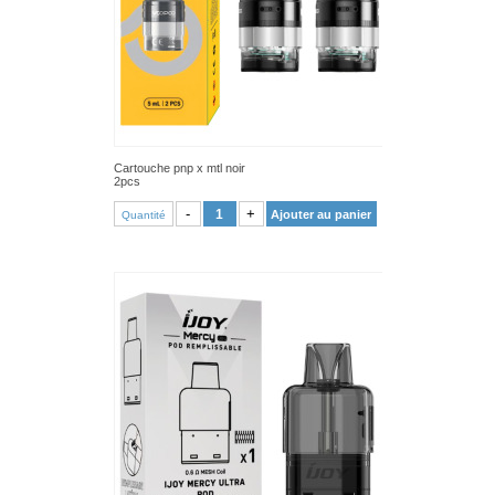
Cartouche pnp x mtl noir
2pcs
VOIR PRODUIT
-
+
Ajouter au panier
Quantité