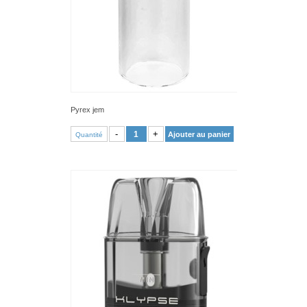
Pyrex jem
VOIR PRODUIT
-
+
Ajouter au panier
Quantité