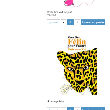
Carte hm voiture just
married
VOIR PRODUIT
-
+
Ajouter au panier
Quantité
Hmariage felin
VOIR PRODUIT