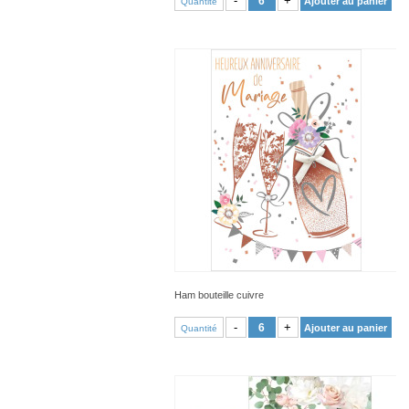
-
+
Ajouter au panier
Quantité
Ham bouteille cuivre
VOIR PRODUIT
-
+
Ajouter au panier
Quantité