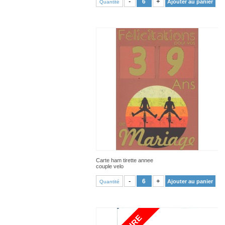
-
+
Ajouter au panier
Quantité
Carte ham tirette annee
couple velo
VOIR PRODUIT
-
+
Ajouter au panier
Quantité