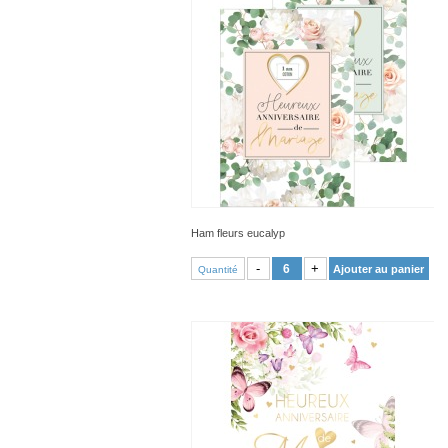
Ham fleurs eucalyp
VOIR PRODUIT
-
+
Ajouter au panier
Quantité