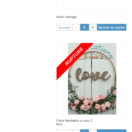
Anniv mariage
VOIR PRODUIT
-
+
Ajouter au panier
Quantité
RUPTURE
Carte felicitation a vous 2
love
VOIR PRODUIT