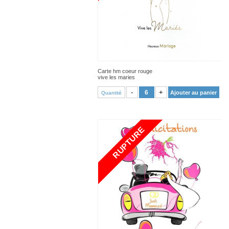
Carte hm coeur rouge
vive les maries
VOIR PRODUIT
-
+
Ajouter au panier
Quantité
RUPTURE