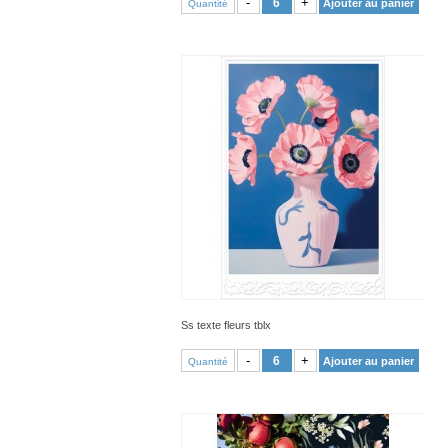
-
+
Ajouter au panier
Quantité
Ss texte fleurs tblx
VOIR PRODUIT
-
+
Ajouter au panier
Quantité