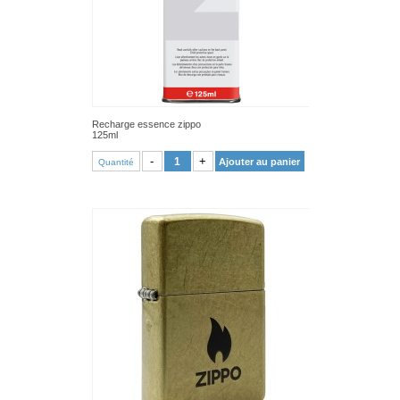
Recharge essence zippo
125ml
VOIR PRODUIT
-
+
Ajouter au panier
Quantité