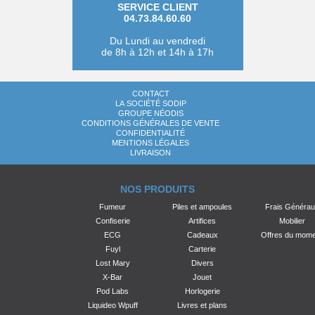
SERVICE CLIENT
04.73.84.60.60
Du Lundi au vendredi
de 8h à 12h et 14h à 17h
CONTACT
LA SOCIÉTÉ SODIP
GROUPE NÉODIS
CONDITIONS GÉNÉRALES DE VENTE
CONFIDENTIALITÉ
MENTIONS LÉGALES
LIVRAISON
NOS PRODUITS
Fumeur
Piles et ampoules
Frais Généra
Confiserie
Artifices
Mobilier
ECG
Cadeaux
Offres du mom
Fuyl
Carterie
Lost Mary
Divers
X-Bar
Jouet
Pod Labs
Horlogerie
Liquideo Wpuff
Livres et plans