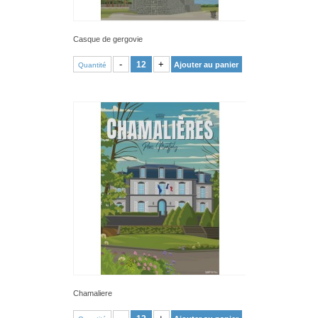
Casque de gergovie
VOIR PRODUIT
-
+
Ajouter au panier
Quantité
Chamaliere
VOIR PRODUIT