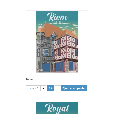
Riom
VOIR PRODUIT
-
+
Ajouter au panier
Quantité