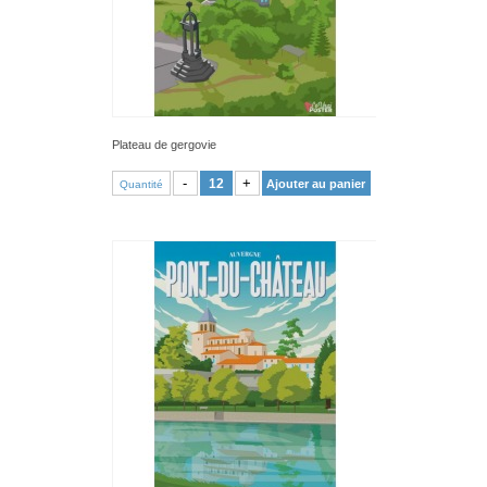
Plateau de gergovie
VOIR PRODUIT
-
+
Ajouter au panier
Quantité