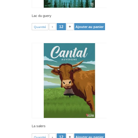
Lac du guery
VOIR PRODUIT
-
+
Ajouter au panier
Quantité
La salers
VOIR PRODUIT
-
+
Ajouter au panier
Quantité