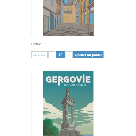
Brive2
VOIR PRODUIT
-
+
Ajouter au panier
Quantité