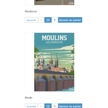
Montlucon
VOIR PRODUIT
-
+
Ajouter au panier
Quantité
Moulin
VOIR PRODUIT
-
+
Ajouter au panier
Quantité