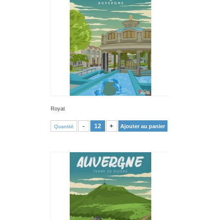
Royat
VOIR PRODUIT
-
+
Ajouter au panier
Quantité