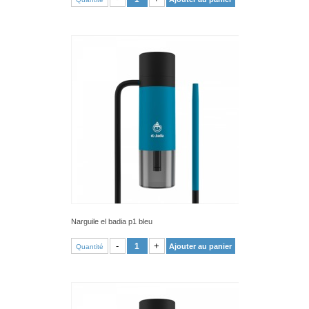
Narguile el badia p1 bleu
VOIR PRODUIT
-
+
Ajouter au panier
Quantité