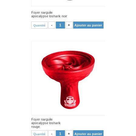
Foyer narguile
apocalypse losharik noir
VOIR PRODUIT
-
+
Ajouter au panier
Quantité
Foyer narguile
apocalypse losharik
rouge
VOIR PRODUIT
-
+
Ajouter au panier
Quantité