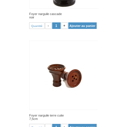
Foyer narguile cascade
noir
VOIR PRODUIT
-
+
Ajouter au panier
Quantité
Foyer narguile terre cuite
7,5cm
VOIR PRODUIT