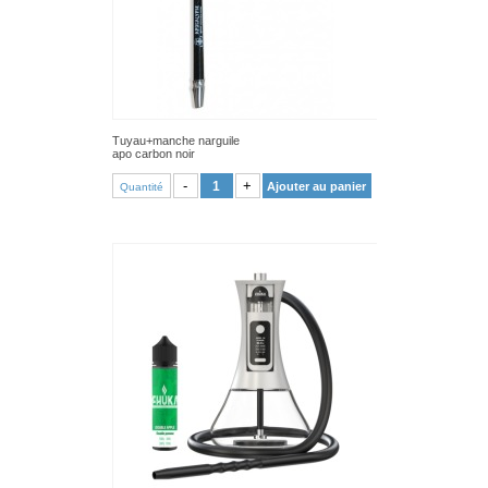
Tuyau+manche narguile
apo carbon noir
VOIR PRODUIT
-
+
Ajouter au panier
Quantité