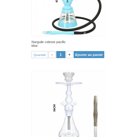
Narguile celeste pacific
blue
VOIR PRODUIT
-
+
Ajouter au panier
Quantité