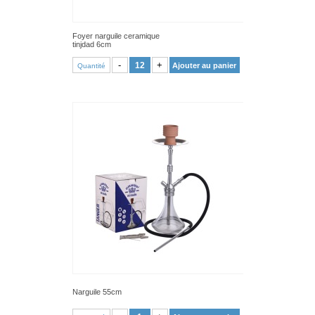
Foyer narguile ceramique
tinjdad 6cm
VOIR PRODUIT
-
+
Ajouter au panier
Quantité
Narguile 55cm
VOIR PRODUIT