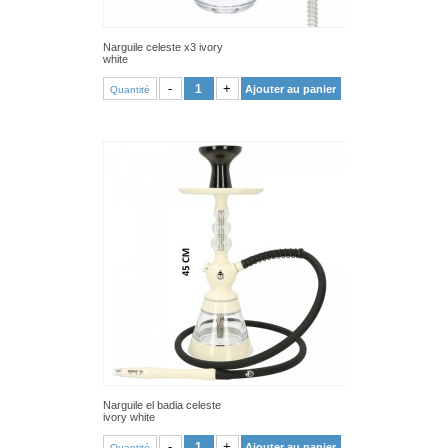
Narguile celeste x3 ivory
white
VOIR PRODUIT
-
+
Ajouter au panier
Quantité
Narguile el badia celeste
ivory white
VOIR PRODUIT
-
+
Ajouter au panier
Quantité