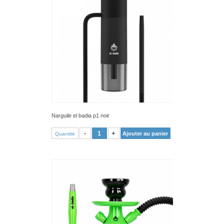
Narguile el badia p1 noir
VOIR PRODUIT
-
+
Ajouter au panier
Quantité