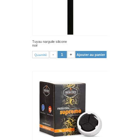
Tuyau narguile silicone
noir
VOIR PRODUIT
-
+
Ajouter au panier
Quantité