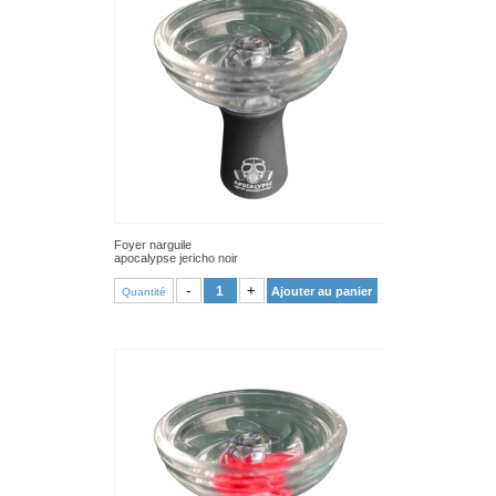
Foyer narguile
apocalypse jericho noir
VOIR PRODUIT
-
+
Ajouter au panier
Quantité