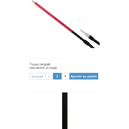
Tuyau narguile
marrakech xl rouge
VOIR PRODUIT
-
+
Ajouter au panier
Quantité