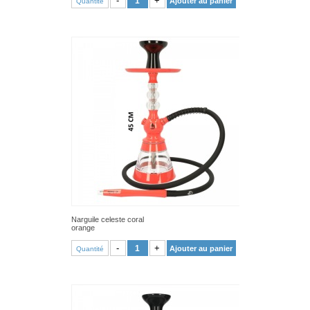
-
+
Ajouter au panier
Quantité
Narguile celeste coral
orange
VOIR PRODUIT
-
+
Ajouter au panier
Quantité