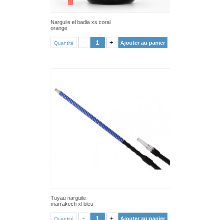
Narguile el badia xs coral
orange
VOIR PRODUIT
-
+
Ajouter au panier
Quantité
Tuyau narguile
marrakech xl bleu
VOIR PRODUIT
-
+
Ajouter au panier
Quantité