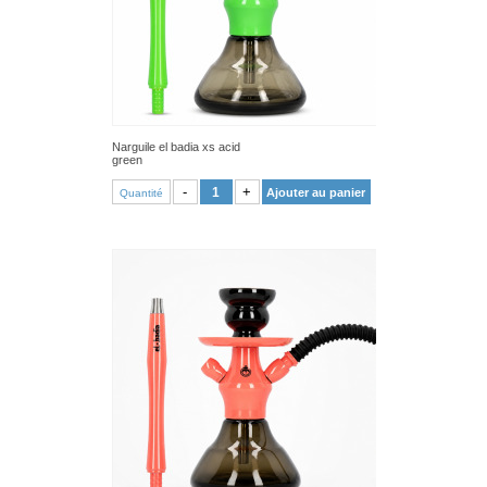
Narguile el badia xs acid
green
VOIR PRODUIT
-
+
Ajouter au panier
Quantité