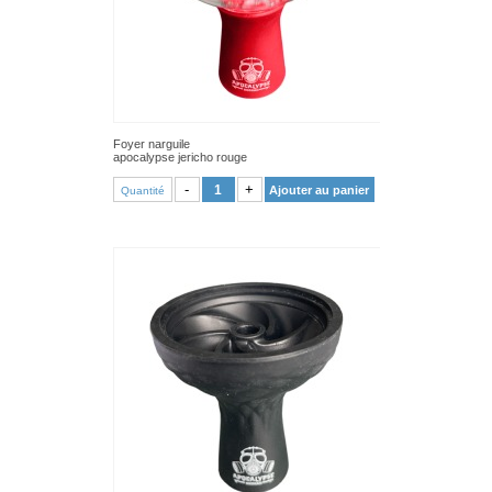
Foyer narguile
apocalypse jericho rouge
VOIR PRODUIT
-
+
Ajouter au panier
Quantité