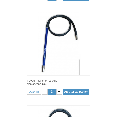
Tuyau+manche narguile
apo carbon bleu
VOIR PRODUIT
-
+
Ajouter au panier
Quantité