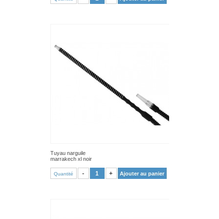
Tuyau narguile
marrakech xl noir
VOIR PRODUIT
-
+
Ajouter au panier
Quantité