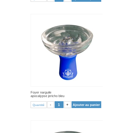
Foyer narguile
apocalypse jericho bleu
VOIR PRODUIT
-
+
Ajouter au panier
Quantité