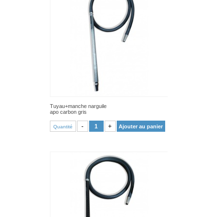
Tuyau+manche narguile
apo carbon gris
VOIR PRODUIT
-
+
Ajouter au panier
Quantité