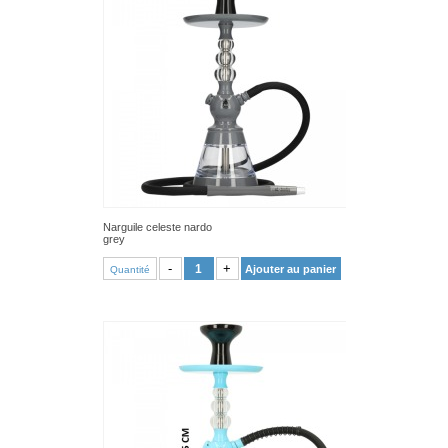
Narguile celeste nardo
grey
VOIR PRODUIT
-
+
Ajouter au panier
Quantité