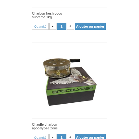
Charbon fresh coco
supreme 1kg
VOIR PRODUIT
-
+
Ajouter au panier
Quantité
Chauffe charbon
apocalypse zeus
VOIR PRODUIT
-
+
Ajouter au panier
Quantité